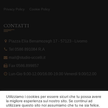
Privacy Policy
Cookie Policy
CONTATTI
Piazza Elia Benamozegh 17 - 57123 - Livorno
Tel 0586 891084 R.A
mail@studio-uccelli.it
Fax 0586.899857
Lun-Gio 9.00-12.00/16.00-19.00 Venerdì 9.00/12.00
Utilizziamo i cookies per essere sicuri che tu possa avere
la migliore esperienza sul nostro sito. Se continui ad
utilizzare questo sito noi assumiamo che tu ne sia felice.