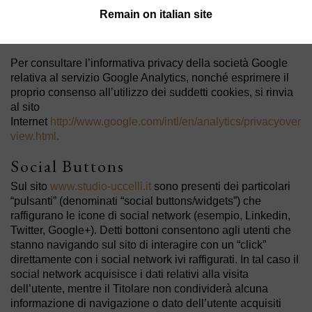
altro dato posseduto da Google. L’utente può, in qualsiasi
Remain on italian site
momento, rifiutarsi di usare i cookies selezionando
l’impostazione appropriata sul proprio browser.
Per consultare l’informativa privacy della società Google
relativa al servizio Google Analytics, nonché esprimere il
proprio consenso all’utilizzo dei suddetti cookies, si rinvia
al sito
Internet
http://www.google.com/intl/en/analytics/privacyover
view.html.
Social Buttons
Sul sito
www.studio-uccelli.it
sono presenti dei particolari
“pulsanti” (denominati “social buttons/widgets”) che
raffigurano le icone di social network (esempio, Linkedin,
Twitter, Google+). Detti bottoni consentono agli utenti che
stanno navigando sul sito di interagire con un “click”
direttamente con i social network ivi raffigurati. In tal caso il
social network acquisisce i dati relativi alla visita
dell’utente, mentre il Titolare non condividerà alcuna
informazione di navigazione o dato dell’utente acquisiti