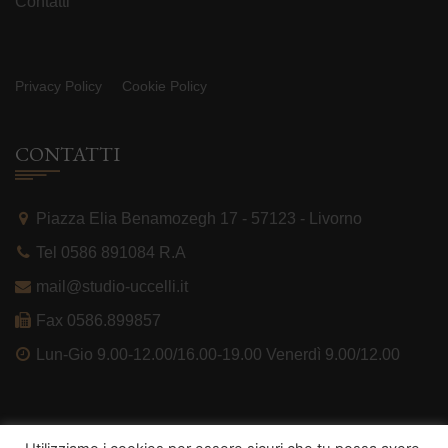
Contatti
Privacy Policy
Cookie Policy
CONTATTI
Piazza Elia Benamozegh 17 - 57123 - Livorno
Tel 0586 891084 R.A
mail@studio-uccelli.it
Fax 0586.899857
Lun-Gio 9.00-12.00/16.00-19.00 Venerdì 9.00/12.00