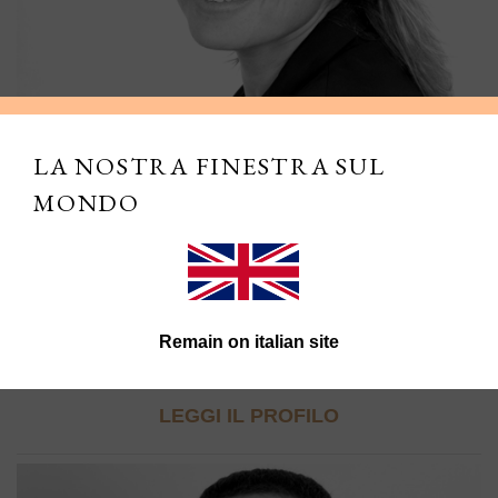
LA NOSTRA FINESTRA SUL
MONDO
ELENA UCCELLI
Nata a Livorno nel 1967, si è laureata presso l'Università di
Pisa nel 1993. Iscritta all'Albo degli Avvocati dal 1996. Dal
Remain on italian site
1997 è socia dell'AIAF, Associazione Italiana Avvocati per
la Famiglia e i minori. Cassazionista dal 2017...
LEGGI IL PROFILO