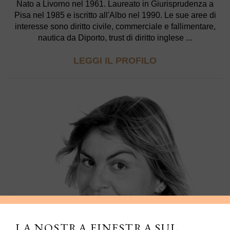
Nato a Livorno nel 1961. Laureato in Giurisprudenza a
Pisa nel 1985 e iscritto all'Albo nel 1990. Le sue aree di
interesse sono diritto civile, commerciale e fallimentare,
nautica da Diporto, trust di diritto inglese ...
LEGGI IL PROFILO
LA NOSTRA FINESTRA SUL